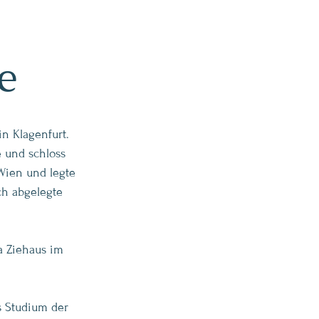
e
n Klagenfurt.
e und schloss
Wien und legte
ch abgelegte
a Ziehaus im
s Studium der