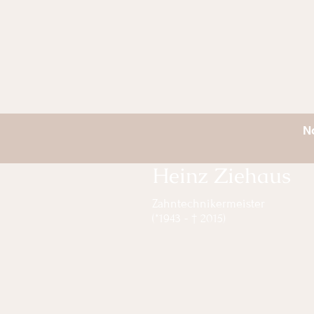
N
Heinz Ziehaus
Zahntechnikermeister
(*1943 - † 2015)