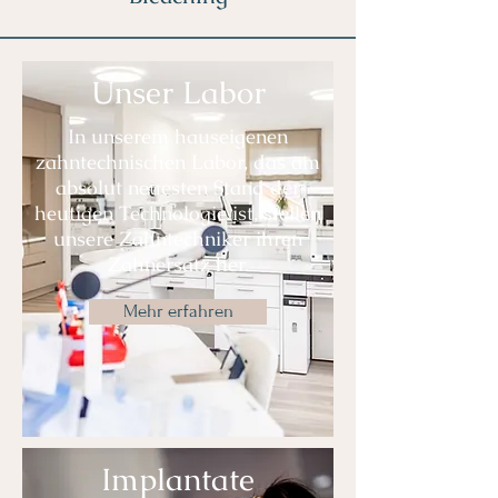
Unser Labor
In unserem hauseigenen
zahntechnischen Labor, das am
absolut neuesten Stand der
heutigen Technologie ist, stellen
unsere Zahntechniker ihren
Zahnersatz her.
Mehr erfahren
Implantate